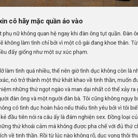
xin cô hãy mặc quần áo vào
ết phụ nữ không quan hệ ngay khi đàn ông tụt quần. Đàn ô
ẽ không làm tình chỉ bởi vì một cô gái đang khoe thân. Từ
điều đấy giống như một sự xúc phạm.
 lỡ làm tình quá nhiều, thế nên giờ tình dục không còn là 
 xác, nó trở thành một thứ khát khao về tinh thần, muốn 
ghiệm những thứ ngọt ngào và man dại nhất có thể xảy ra 
ười đàn ông và một người đàn bà. Tôi cũng không ngụy b
hông có tình dục hoàn hảo nếu thiếu tình yêu bởi vì tôi bi
kẻ đầu tiên nói ra câu ấy là đám nghiện sex. Đồng loại của
hững thứ khoái cảm mà không được pha chế với đủ thứ c
ích về tinh thần. Rồi từ lúc nào không rõ, dục vọng thôi th