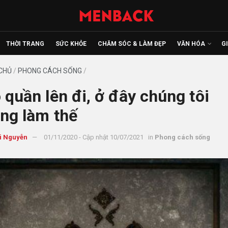
THỜI TRANG
SỨC KHỎE
CHĂM SÓC & LÀM ĐẸP
VĂN HÓA
G
CHỦ
/
PHONG CÁCH SỐNG
/
 quần lên đi, ở đây chúng tôi
ng làm thế
i Nguyễn
01/11/2020 - Cập nhật 10/07/2021
in
Phong cách sống