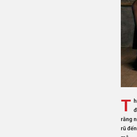
T
h
đ
rằng n
rũ đến