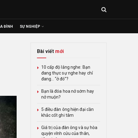
IA ĐÌNH
SỰ NGHIỆP
Bài viết
mới
10 cấp độ lắng nghe: Bạn
đang thực sự nghe hay chỉ
đang… “ở đó”?
Bạn là đóa hoa nở sớm hay
nở muộn?
5 điều đàn ông hiện đại cần
khắc cốt ghi tâm
Giá trị của đàn ông và sự hòa
quyện vĩnh cửu của thân,