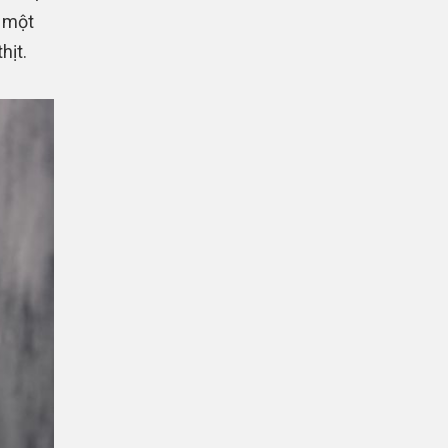
é một
hịt.