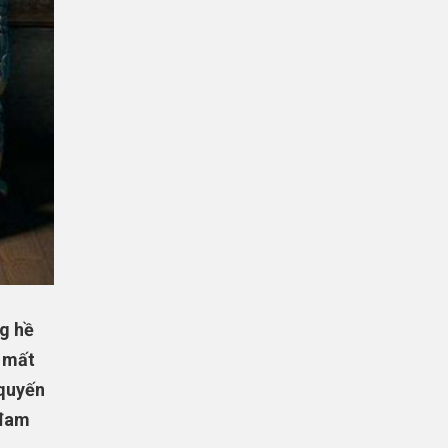
ng hề
n mất
 quyến
 đam