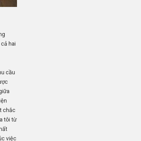
ng
 cả hai
nhu cầu
được
giữa
iện
ết chắc
 tôi từ
hất
úc việc