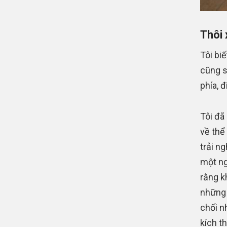
Thôi 
Tôi bi
cũng s
phía, 
Tôi đã
về thể
trải n
một ng
rằng k
những 
chối n
kích th