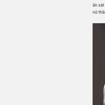
ấn sát
nữ thầ