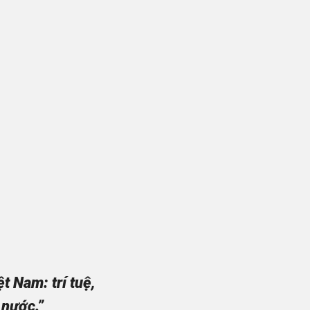
 Nam: trí tuệ,
 nước.”