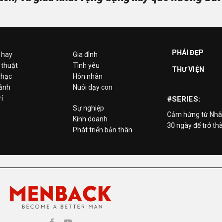
PHÁI ĐẸP
 hay
Gia đình
 thuật
Tình yêu
THƯ VIỆN
hạc
Hôn nhân
 ảnh
Nuôi dạy con
rí
#SERIES:
Sự nghiệp
Cảm hứng từ Nhâ
Kinh doanh
30 ngày để trở th
Phát triển bản thân