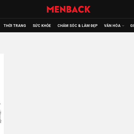
THỜI TRANG
SỨC KHỎE
CHĂM SÓC & LÀM ĐẸP
VĂN HÓA
G