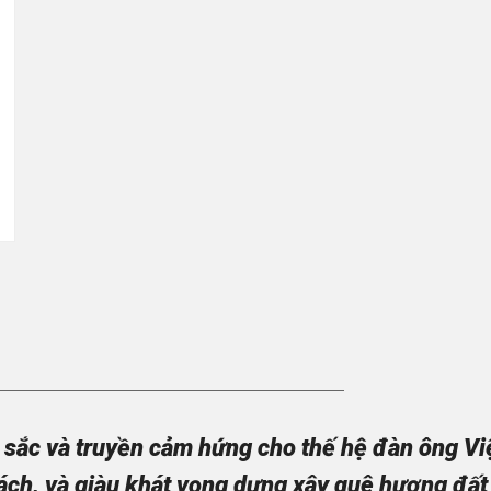
sắc và truyền cảm hứng cho thế hệ đàn ông Việt
ách, và giàu khát vọng dựng xây quê hương đất