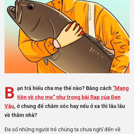
B
ạn trả hiếu cha mẹ thế nào? Bằng cách
“Mang
tiền về cho mẹ” như trong bài Rap của Đen
Vâu
, ở chung để chăm sóc hay nếu ở xa thì lâu lâu
về thăm nhà?
Đa số những người trẻ chúng ta chưa nghĩ đến về