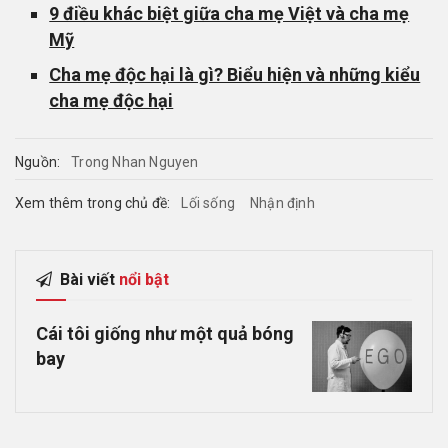
9 điều khác biệt giữa cha mẹ Việt và cha mẹ
Mỹ
Cha mẹ độc hại là gì? Biểu hiện và những kiểu
cha mẹ độc hại
Nguồn:
Trong Nhan Nguyen
Xem thêm trong chủ đề:
Lối sống
Nhận định
Bài viết
nổi bật
Cái tôi giống như một quả bóng
bay