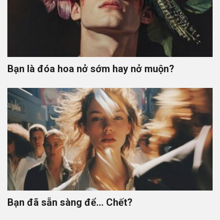
Bạn là đóa hoa nở sớm hay nở muộn?
Bạn đã sẵn sàng để… Chết?