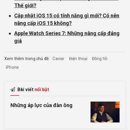
Thế giới?
Cập nhật iOS 15 có tính năng gì mới? Có nên
nâng cấp iOS 15 không?
Apple Watch Series 7: Những nâng cấp đáng
giá
Xem thêm trong chủ đề:
Caviar
Điện thoại
Đồng hồ
iPhone
Bài viết
nổi bật
Những áp lực của đàn ông