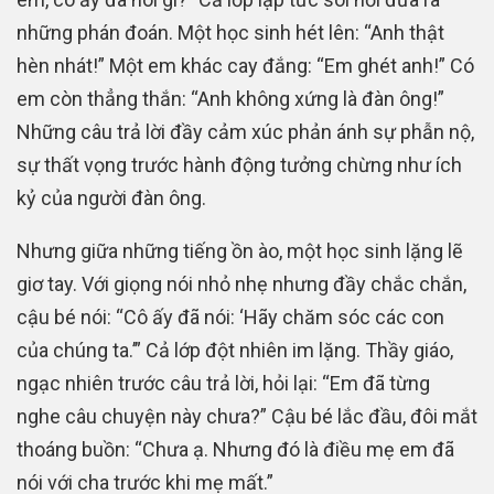
những phán đoán. Một học sinh hét lên: “Anh thật
hèn nhát!” Một em khác cay đắng: “Em ghét anh!” Có
em còn thẳng thắn: “Anh không xứng là đàn ông!”
Những câu trả lời đầy cảm xúc phản ánh sự phẫn nộ,
sự thất vọng trước hành động tưởng chừng như ích
kỷ của người đàn ông.
Nhưng giữa những tiếng ồn ào, một học sinh lặng lẽ
giơ tay. Với giọng nói nhỏ nhẹ nhưng đầy chắc chắn,
cậu bé nói: “Cô ấy đã nói: ‘Hãy chăm sóc các con
của chúng ta.’” Cả lớp đột nhiên im lặng. Thầy giáo,
ngạc nhiên trước câu trả lời, hỏi lại: “Em đã từng
nghe câu chuyện này chưa?” Cậu bé lắc đầu, đôi mắt
thoáng buồn: “Chưa ạ. Nhưng đó là điều mẹ em đã
nói với cha trước khi mẹ mất.”