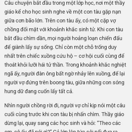
Câu chuyện bắt đầu trong một lớp học, nơi một thầy
giáo kể cho học sinh nghe về một con tàu gặp nạn
giữa cơn bão lớn. Trên con tàu ấy, có một cặp vợ
chồng đối mặt với khoảnh khắc sinh tử. Khi con tàu
bắt đầu chìm dần, mọi người hoảng loạn chiến đấu
để giành lấy sự sống. Chỉ còn một chỗ trống duy
nhất trên chiếc xuồng cứu hộ – cơ hội cuối cùng để
thoát khỏi lưỡi hái tử thần. Trong khoảnh khắc nghiệt
ngã ấy, người đàn ông bất ngờ nhảy lên xuồng, để lại
người vợ đứng trên boong tàu, giữa những con sóng
hung dữ đang cuốn lấy tất cả.
Nhìn người chồng rời đi, người vợ chỉ kịp nói một câu
cuối cùng trước khi con tàu bị nhấn chìm. Thầy giáo
dừng lại, quay sang các học sinh và hỏi: “Theo các
em, cô ấy đã nói gì?” Cả lớp lập tức sôi nổi đưa ra