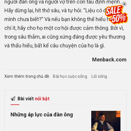
người đàn ông và người vợ trên con tàu định mệnh.
×
Hãy dừng lại, hít thở sâu, và tự hỏi: “Liệu có điều gì
mình chưa biết?” Và nếu bạn không thể hiểu họ, thì
chí ít, hãy cho họ một cơ hội được cảm thông. Bởi vì,
trong sâu thẳm, ai cũng xứng đáng được yêu thương
và thấu hiểu, bất kể câu chuyện của họ là gì.
Menback.com
Xem thêm trong chủ đề:
Bài học cuộc sống
Lối sống
Bài viết
nổi bật
Những áp lực của đàn ông