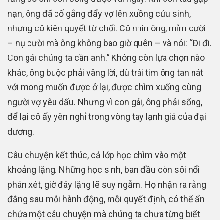
nạn, ông đã cố gắng đẩy vợ lên xuồng cứu sinh,
nhưng cô kiên quyết từ chối. Cô nhìn ông, mỉm cười
– nụ cười mà ông không bao giờ quên – và nói: “Đi đi.
Con gái chúng ta cần anh.” Không còn lựa chọn nào
khác, ông buộc phải vâng lời, dù trái tim ông tan nát
với mong muốn được ở lại, được chìm xuống cùng
người vợ yêu dấu. Nhưng vì con gái, ông phải sống,
để lại cô ấy yên nghỉ trong vòng tay lạnh giá của đại
dương.
Câu chuyện kết thúc, cả lớp học chìm vào một
khoảng lặng. Những học sinh, ban đầu còn sôi nổi
phán xét, giờ đây lặng lẽ suy ngẫm. Họ nhận ra rằng
đằng sau mỗi hành động, mỗi quyết định, có thể ẩn
chứa một câu chuyện mà chúng ta chưa từng biết