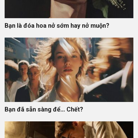
Bạn là đóa hoa nở sớm hay nở muộn?
Bạn đã sẵn sàng để… Chết?