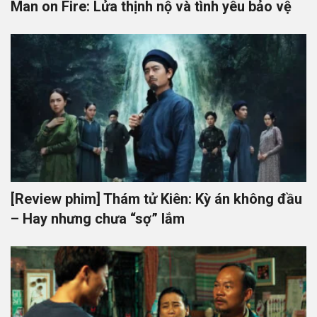
Man on Fire: Lửa thịnh nộ và tình yêu bảo vệ
[Review phim] Thám tử Kiên: Kỳ án không đầu
– Hay nhưng chưa “sợ” lắm