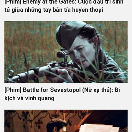
[Phim] Enemy at the Gates: Cuộc đấu trí sinh
tử giữa những tay bắn tỉa huyền thoại
[Phim] Battle for Sevastopol (Nữ xạ thủ): Bi
kịch và vinh quang