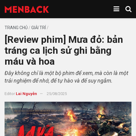
TRANG CHỦ
/
GIẢI TRÍ
/
[Review phim] Mưa đỏ: bản
tráng ca lịch sử ghi bằng
máu và hoa
Đây không chỉ là một bộ phim để xem, mà còn là một
trải nghiệm để nhớ, để tự hào và để suy ngẫm.
Editor
Lai Nguyễn
25/08/2025