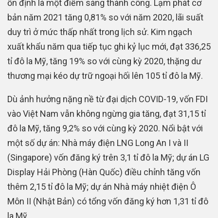
ổn định là một điểm sáng thành công. Lạm phát cơ
bản năm 2021 tăng 0,81% so với năm 2020, lãi suất
duy trì ở mức thấp nhất trong lịch sử. Kim ngạch
xuất khẩu năm qua tiếp tục ghi kỷ lục mới, đạt 336,25
tỉ đô la Mỹ, tăng 19% so với cùng kỳ 2020, thặng dư
thương mại kéo dự trữ ngoại hối lên 105 tỉ đô la Mỹ.
Dù ảnh hưởng nặng nề từ đại dịch COVID-19, vốn FDI
vào Việt Nam vẫn không ngừng gia tăng, đạt 31,15 tỉ
đô la Mỹ, tăng 9,2% so với cùng kỳ 2020. Nổi bật với
một số dự án: Nhà máy điện LNG Long An I và II
(Singapore) vốn đăng ký trên 3,1 tỉ đô la Mỹ; dự án LG
Display Hải Phòng (Hàn Quốc) điều chỉnh tăng vốn
thêm 2,15 tỉ đô la Mỹ; dự án Nhà máy nhiệt điện Ô
Môn II (Nhật Bản) có tổng vốn đăng ký hơn 1,31 tỉ đô
la Mỹ…