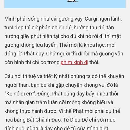
Mình phải sống như cái gương vậy. Cái gì ngon lành,
tươi đẹp thì cứ phản chiếu đủ, hưởng thụ đủ, tận
hưởng giây phút hiện tại cho đủ khi nó rời đi thì mặt
gương không lưu luyến. Thế mới là khoa học, mới
đúng lời Phật dạy. Chứ người thì đi rồi mà gương vẫn
còn hình thì chỉ có trong
phim kinh dị
thôi.
Câu nói trí tuệ và triết lý nhất chúng ta có thể khuyên
người thân, bạn bè khi gặp chuyện không vui đó là
“Kệ nó đi em”. Đúng, Phật cũng dạy bấy nhiêu thôi
mà nhân gian trầm luân cõi mộng không hiểu và
không thực hành được. Vì thế Phật mới phải cụ thể
hoá bằng Bát Chánh Đạo, Tứ Diệu Đế chỉ với mục
đích cuối cùng là dạy cho đệ tử của mình biết