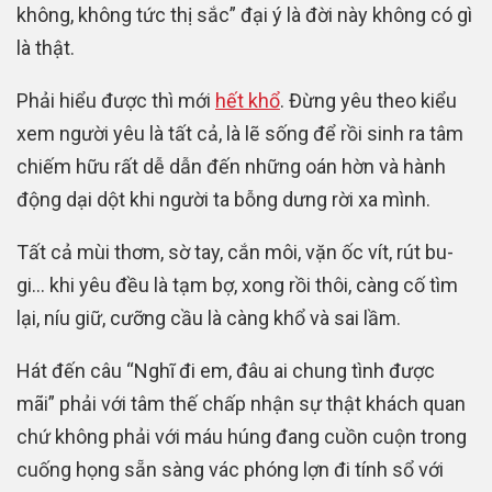
không, không tức thị sắc” đại ý là đời này không có gì
là thật.
Phải hiểu được thì mới
hết khổ
. Đừng yêu theo kiểu
xem người yêu là tất cả, là lẽ sống để rồi sinh ra tâm
chiếm hữu rất dễ dẫn đến những oán hờn và hành
động dại dột khi người ta bỗng dưng rời xa mình.
Tất cả mùi thơm, sờ tay, cắn môi, vặn ốc vít, rút bu-
gi… khi yêu đều là tạm bợ, xong rồi thôi, càng cố tìm
lại, níu giữ, cưỡng cầu là càng khổ và sai lầm.
Hát đến câu “Nghĩ đi em, đâu ai chung tình được
mãi” phải với tâm thế chấp nhận sự thật khách quan
chứ không phải với máu húng đang cuồn cuộn trong
cuống họng sẵn sàng vác phóng lợn đi tính sổ với