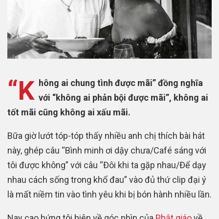
“K
hông ai chung tình được mãi” đồng nghĩa
với “không ai phản bội được mãi”, không ai
tốt mãi cũng không ai xấu mãi.
Bữa giờ lướt tóp-tóp thấy nhiều anh chị thích bài hát
này, ghép câu “Bình minh ơi dậy chưa/Café sáng với
tôi được không” với câu “Đôi khi ta gặp nhau/Để dạy
nhau cách sống trong khổ đau” vào đủ thứ clip đại ý
là mất niềm tin vào tình yêu khi bị bón hành nhiều lần.
Nay cao hứng tôi biên về góc nhìn của
Phật giáo
về