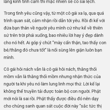
lăng kính tình cảm thì mặc nhiên sẽ có sai lệch.
Trong tình yêu cũng vậy, từ một cô gái xa lạ, qua quá
trình quan sát, cảm nhận rồi dẫn tới yêu. Rồi đi kể với
đứa bạn thân về người yêu mình cứ như kể về thiên
sứ trên trời phái xuống, bao nhiêu lời hay ý đẹp dành
cho nó hết. Ai góp ý chút “mày cẩn thận, tao thấy con
bé/thằng đó chưa tốt” là nổi sùng lên giận luôn bạn
mình.
Cô gái hôi nách vẫn là cô gái hôi nách, thằng thối
mồm vẫn là thằng thối mồm nhưng nhận thức của
người ta khi yêu nó làm lung linh mọi thứ. Lời kể lại
không thể truyền tải được toàn bộ con người. Phật
mới nói là sai rồi. Phật thấy được điều đó nên dạy
cho chúng sanh quan sát cuộc đời này “sắc tức thị