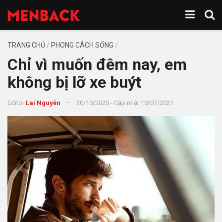
TRANG CHỦ
/
PHONG CÁCH SỐNG
/
Chỉ vì muốn đêm nay, em
không bị lỡ xe buýt
Editor
Lai Nguyễn
30/10/2020 - Cập nhật 10/07/2021