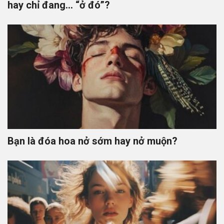
hay chỉ đang… “ở đó”?
Bạn là đóa hoa nở sớm hay nở muộn?