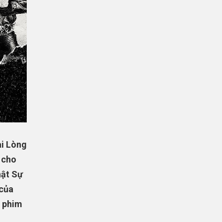
ài Lòng
 cho
hật Sự
 của
ộ phim