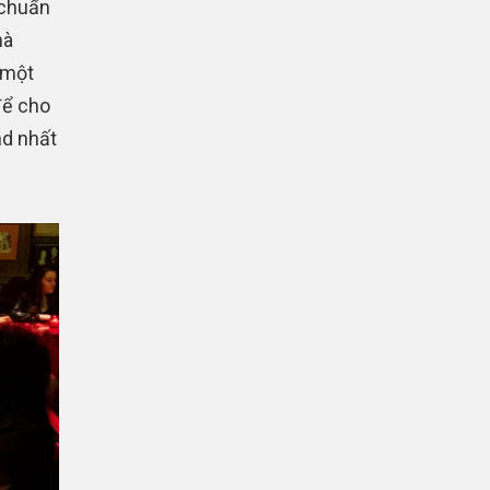
 chuẩn
mà
 một
để cho
d nhất