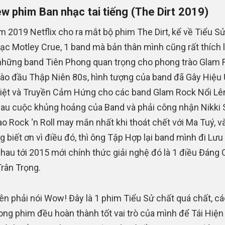
w phim Ban nhạc tai tiếng (The Dirt 2019)
m 2019 Netflix cho ra mắt bộ phim The Dirt, kể về Tiểu S
ạc Motley Crue, 1 band mà bản thân mình cũng rất thích l
những band Tiên Phong quan trọng cho phong trào Glam 
vào đầu Thập Niên 80s, hình tượng của band đã Gây Hiệu
iệt và Truyền Cảm Hứng cho các band Glam Rock Nổi Lê
Sau cuộc khủng hoảng của Band và phải công nhận Nikki S
ao Rock ‘n Roll may mắn nhất khi thoát chết với Ma Tuý, v
g biết ơn vì điều đó, thì ông Tập Hợp lại band mình đi Lưu
hau tới 2015 mới chính thức giải nghệ đó là 1 điều Đáng 
rân Trọng.
ên phải nói Wow! Đây là 1 phim Tiểu Sử chất quá chất, cá
rong phim đều hoàn thành tốt vai trò của mình để Tái Hiện 