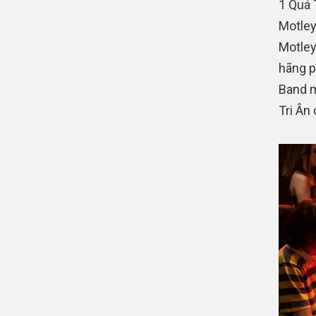
1 Quá 
Motley
Motley
hãng p
Band m
Tri Ân