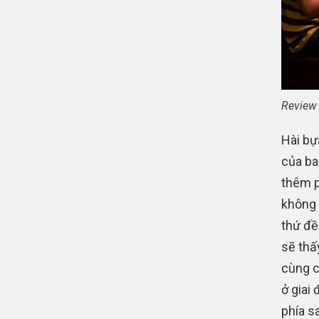
Review 
Hài bựa
của ba
thêm p
không 
thứ đề
sẽ thấ
cùng c
ở giai
phía s