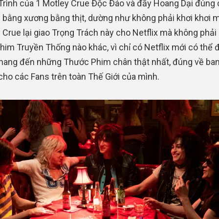
Trình của 1 Motley Crue Độc Đáo và đầy Hoang Dại đúng
 bằng xương bằng thịt, dường như không phải khơi khơi 
 Crue lại giao Trọng Trách này cho Netflix mà không phải
him Truyền Thống nào khác, vì chỉ có Netflix mới có thể 
ang đến những Thước Phim chân thật nhất, đúng về ban
 cho các Fans trên toàn Thế Giới của mình.