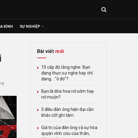
IA ĐÌNH
SỰ NGHIỆP
Bài viết
mới
i
10 cấp độ lắng nghe: Bạn
đang thực sự nghe hay chỉ
đang… “ở đó”?
ng
Bạn là đóa hoa nở sớm hay
nở muộn?
5 điều đàn ông hiện đại cần
khắc cốt ghi tâm
Giá trị của đàn ông và sự hòa
quyện vĩnh cửu của thân,