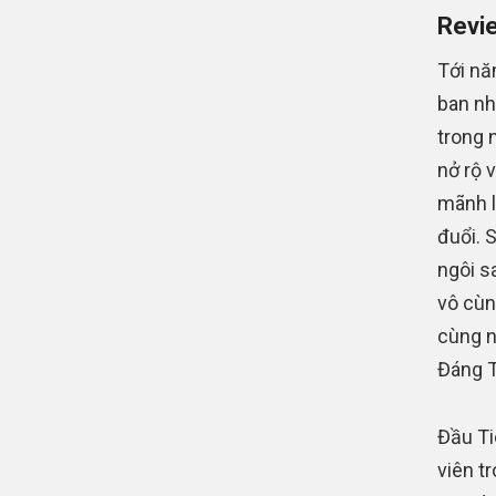
Revie
Tới nă
ban nh
trong 
nở rộ 
mãnh l
đuổi. 
ngôi s
vô cùn
cùng n
Đáng T
Đầu Ti
viên t