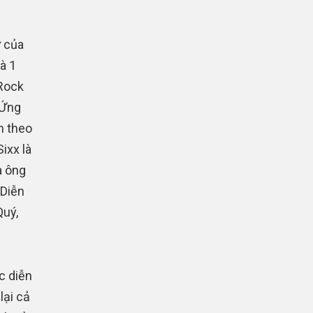
ử của
à 1
Rock
 Ứng
n theo
ixx là
à ông
 Diễn
Quý,
c diễn
lại cả