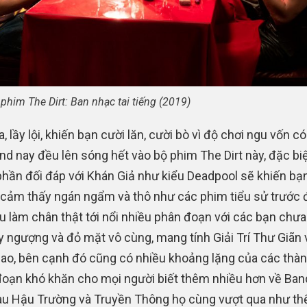
phim The Dirt: Ban nhạc tai tiếng (2019)
, lầy lội, khiến bạn cười lăn, cười bò vì độ chơi ngu vốn c
nd nay đều lên sóng hết vào bộ phim The Dirt này, đặc biệ
hần đối đáp với Khán Giả như kiểu Deadpool sẽ khiến bạ
cảm thấy ngán ngẩm và thô như các phim tiểu sử trước 
u làm chân thật tới nổi nhiều phân đoạn với các bạn chư
y ngượng và đỏ mặt vô cùng, mang tính Giải Trí Thư Giãn 
ao, bên cạnh đó cũng có nhiều khoảng lặng của các thàn
 đoạn khó khăn cho mọi người biết thêm nhiều hơn về Ban
au Hậu Trường và Truyền Thông họ cùng vượt qua như thế