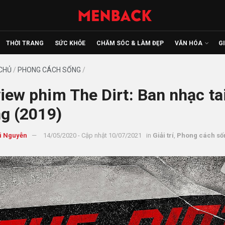
THỜI TRANG
SỨC KHỎE
CHĂM SÓC & LÀM ĐẸP
VĂN HÓA
G
CHỦ
/
PHONG CÁCH SỐNG
/
iew phim The Dirt: Ban nhạc ta
ng (2019)
i Nguyễn
14/05/2020 - Cập nhật 10/07/2021
in
Giải trí
,
Phong cách số