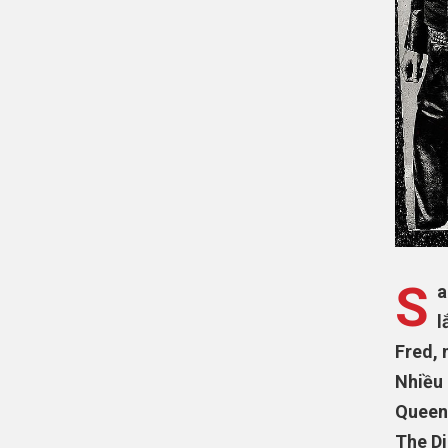
S
a
l
Fred, 
Nhiều 
Queen 
The Di