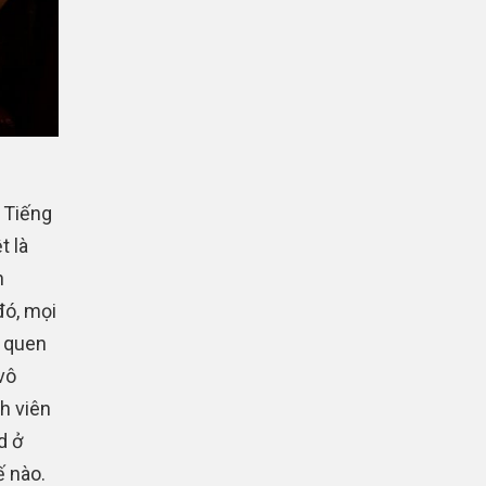
ó Tiếng
t là
n
đó, mọi
a quen
vô
h viên
d ở
 nào.