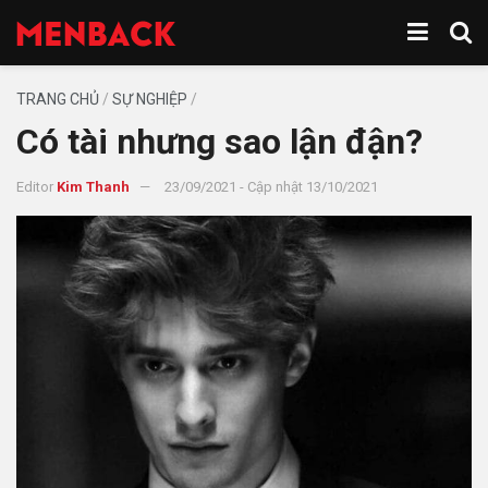
TRANG CHỦ
/
SỰ NGHIỆP
/
Có tài nhưng sao lận đận?
Editor
Kim Thanh
23/09/2021 - Cập nhật 13/10/2021