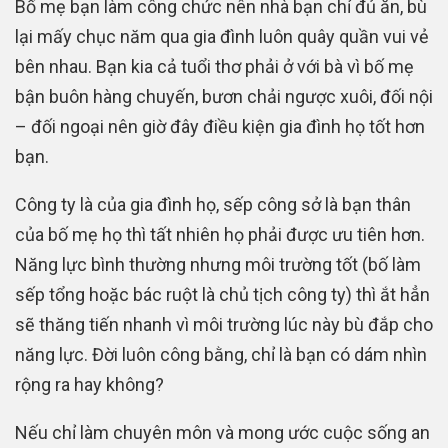
Bố mẹ bạn làm công chức nên nhà bạn chỉ đủ ăn, bù
lại mấy chục năm qua gia đình luôn quây quần vui vẻ
bên nhau. Bạn kia cả tuổi thơ phải ở với bà vì bố mẹ
bận buôn hàng chuyến, bươn chải ngược xuôi, đối nội
– đối ngoại nên giờ đây điều kiện gia đình họ tốt hơn
bạn.
Công ty là của gia đình họ, sếp công sở là bạn thân
của bố mẹ họ thì tất nhiên họ phải được ưu tiên hơn.
Năng lực bình thường nhưng môi trường tốt (bố làm
sếp tổng hoặc bác ruột là chủ tịch công ty) thì ắt hẳn
sẽ thăng tiến nhanh vì môi trường lúc này bù đắp cho
năng lực. Đời luôn công bằng, chỉ là bạn có dám nhìn
rộng ra hay không?
Nếu chỉ làm chuyên môn và mong ước cuộc sống an