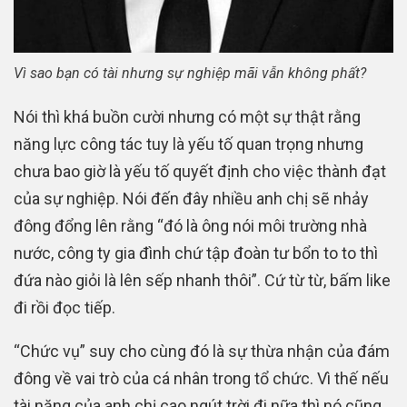
Vì sao bạn có tài nhưng sự nghiệp mãi vẫn không phất?
Nói thì khá buồn cười nhưng có một sự thật rằng
năng lực công tác tuy là yếu tố quan trọng nhưng
chưa bao giờ là yếu tố quyết định cho việc thành đạt
của sự nghiệp. Nói đến đây nhiều anh chị sẽ nhảy
đông đổng lên rằng “đó là ông nói môi trường nhà
nước, công ty gia đình chứ tập đoàn tư bổn to to thì
đứa nào giỏi là lên sếp nhanh thôi”. Cứ từ từ, bấm like
đi rồi đọc tiếp.
“Chức vụ” suy cho cùng đó là sự thừa nhận của đám
đông về vai trò của cá nhân trong tổ chức. Vì thế nếu
tài năng của anh chị cao ngút trời đi nữa thì nó cũng