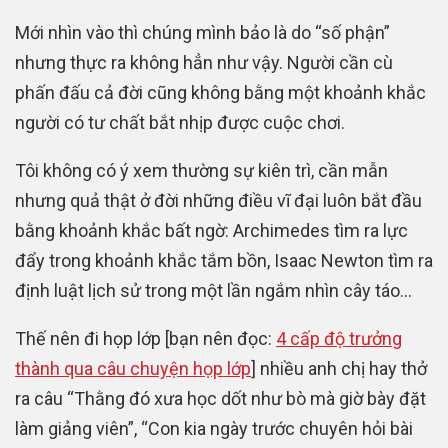
Mới nhìn vào thì chúng mình bảo là do “số phận”
nhưng thực ra không hẳn như vậy. Người cần cù
phấn đấu cả đời cũng không bằng một khoảnh khắc
người có tư chất bắt nhịp được cuộc chơi.
Tôi không có ý xem thường sự kiên trì, cần mẫn
nhưng quả thật ở đời những điều vĩ đại luôn bắt đầu
bằng khoảnh khắc bất ngờ: Archimedes tìm ra lực
đẩy trong khoảnh khắc tắm bồn, Isaac Newton tìm ra
định luật lịch sử trong một lần ngắm nhìn cây táo…
Thế nên đi họp lớp [bạn nên đọc:
4 cấp độ trưởng
thành qua câu chuyện họp lớp
] nhiều anh chị hay thở
ra câu “Thằng đó xưa học dốt như bò mà giờ bày đặt
làm giảng viên”, “Con kia ngày trước chuyên hỏi bài