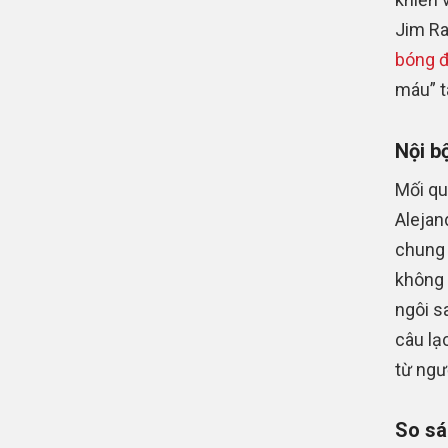
Jim Ra
bóng 
máu” t
Nội b
Mối qu
Alejan
chung 
không 
ngôi s
câu lạ
từ ngư
So sá