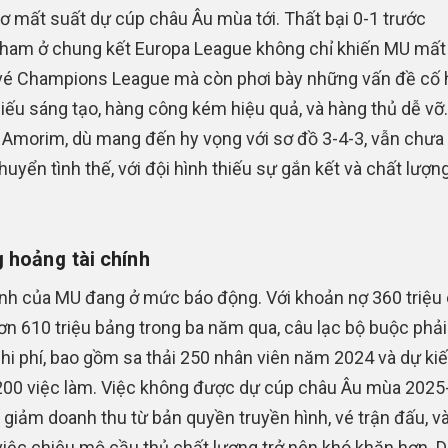
ơ mất suất dự cúp châu Âu mùa tới. Thất bại 0-1 trước
ham ở chung kết Europa League không chỉ khiến MU mất 
vé Champions League mà còn phơi bày những vấn đề cố h
hiếu sáng tạo, hàng công kém hiệu quả, và hàng thủ dễ vỡ
Amorim, dù mang đến hy vọng với sơ đồ 3-4-3, vẫn chưa
huyển tình thế, với đội hình thiếu sự gắn kết và chất lượn
 hoảng tài chính
ính của MU đang ở mức báo động. Với khoản nợ 360 triệu
hơn 610 triệu bảng trong ba năm qua, câu lạc bộ buộc phải
hi phí, bao gồm sa thải 250 nhân viên năm 2024 và dự kiế
00 việc làm. Việc không được dự cúp châu Âu mùa 2025
 giảm doanh thu từ bản quyền truyền hình, vé trận đấu, và t
việc chiêu mộ cầu thủ chất lượng trở nên khó khăn hơn. D