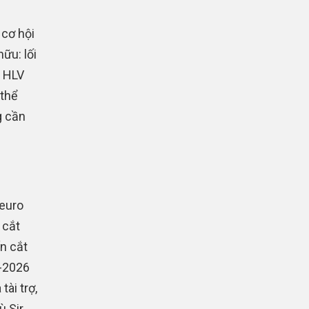
cơ hội
ữu: lối
. HLV
 thể
g cần
 euro
 cắt
n cắt
-2026
ài trợ,
ù Sir