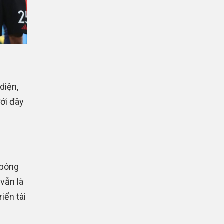
diện,
ới đây
 bóng
vẫn là
iển tài