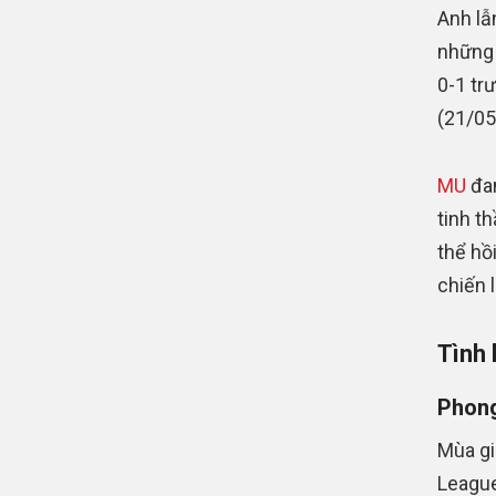
Anh lẫ
những 
0-1 tr
(21/05
MU
đan
tinh t
thể hồi
chiến 
Tình 
Phong
Mùa gi
League