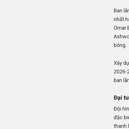
Ban lã
nhất h
Omar B
Ashwor
bóng.
Xây dự
2026-2
ban lã
Đại tu
Đội hì
đặc bi
thanh 