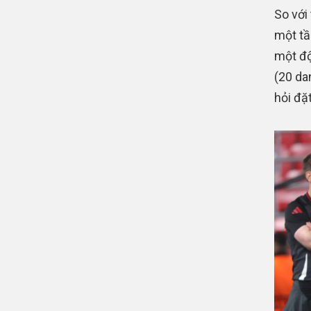
So với
một tầ
một độ
(20 da
hỏi đặ