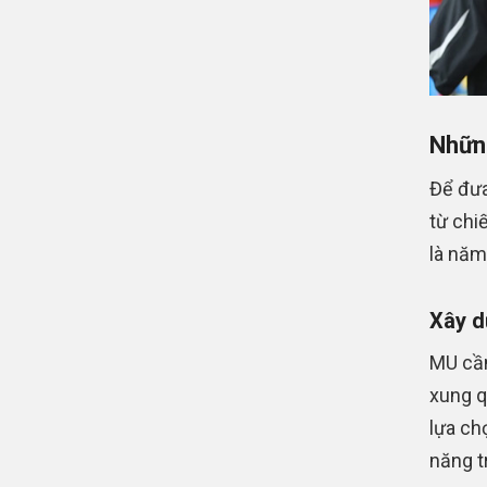
Những
Để đưa
từ chi
là năm
Xây d
MU cần
xung 
lựa chọ
năng t