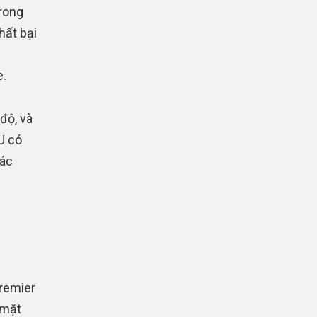
rong
hất bại
e.
độ, và
U có
các
Premier
 mặt