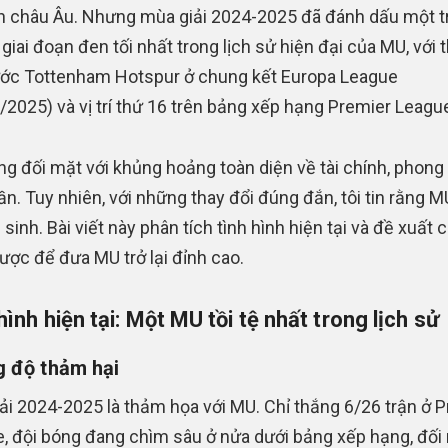
n châu Âu. Nhưng mùa giải 2024-2025 đã đánh dấu một t
giai đoạn đen tối nhất trong lịch sử hiện đại của MU, với t
ước Tottenham Hotspur ở chung kết Europa League
/2025) và vị trí thứ 16 trên bảng xếp hạng Premier Leagu
g đối mặt với khủng hoảng toàn diện về tài chính, phong 
hần. Tuy nhiên, với những thay đổi đúng đắn, tôi tin rằng M
 sinh. Bài viết này phân tích tình hình hiện tại và đề xuất 
lược để đưa MU trở lại đỉnh cao.
hình hiện tại: Một MU tồi tệ nhất trong lịch sử
 độ thảm hại
ải 2024-2025 là thảm họa với MU. Chỉ thắng 6/26 trận ở 
, đội bóng đang chìm sâu ở nửa dưới bảng xếp hạng, đối