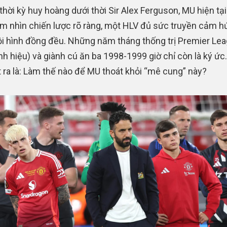
 thời kỳ huy hoàng dưới thời Sir Alex Ferguson, MU hiện tại
m nhìn chiến lược rõ ràng, một HLV đủ sức truyền cảm h
i hình đồng đều. Những năm tháng thống trị Premier Le
nh hiệu) và giành cú ăn ba 1998-1999 giờ chỉ còn là ký ức
t ra là: Làm thế nào để MU thoát khỏi “mê cung” này?