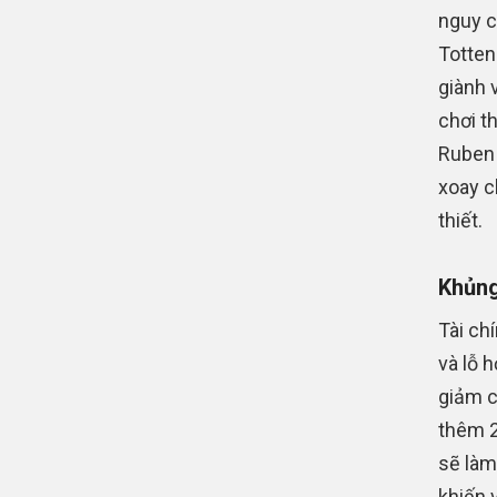
nguy c
Totten
giành 
chơi t
Ruben 
xoay c
thiết.
Khủng
Tài ch
và lỗ 
giảm c
thêm 2
sẽ làm
khiến 