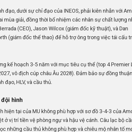
nh đạo, dưới sự chỉ đạo của INEOS, phải kiên nhẫn với Am
ai mùa giải, đồng thời bổ nhiệm các nhân sự chất lượng 
errada (CEO), Jason Wilcox (giám đốc kỹ thuật), và Dan
th (giám đốc thể thao) để hỗ trợ ông trong việc tái cấu t
ng kế hoạch 3-5 năm với mục tiêu cụ thể (top 4 Premier
027, vô địch cúp châu Âu 2028). Đảm bảo sự đồng thuận
nh đạo, HLV, và cầu thủ.
 đội hình
nh hiện tại của MU không phù hợp với sơ đồ 3-4-3 của Am
ệt ở vị trí tiền vệ phòng ngự và hậu vệ cánh. Câu lạc bộ cầ
lọc những cầu thủ không phù hợp và chiêu mộ nhân tố mớ