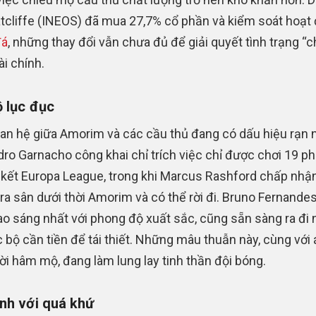
tcliffe (INEOS) đã mua 27,7% cổ phần và kiểm soát hoạt
đá
, những thay đổi vẫn chưa đủ để giải quyết tình trạng “
ài chính.
ộ lục đục
an hệ giữa Amorim và các cầu thủ đang có dấu hiệu rạn n
dro Garnacho công khai chỉ trích việc chỉ được chơi 19 ph
kết Europa League, trong khi Marcus Rashford chấp nhậ
ra sân dưới thời Amorim và có thể rời đi. Bruno Fernandes,
ao sáng nhất với phong độ xuất sắc, cũng sẵn sàng ra đi 
c bộ cần tiền để tái thiết. Những mâu thuẫn này, cùng với 
ời hâm mộ, đang làm lung lay tinh thần đội bóng.
nh với quá khứ