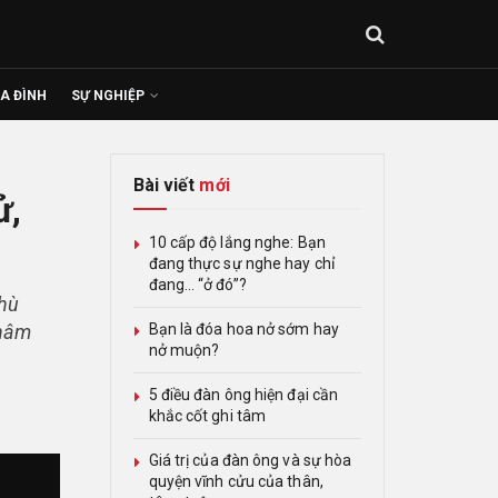
IA ĐÌNH
SỰ NGHIỆP
Bài viết
mới
ử,
10 cấp độ lắng nghe: Bạn
đang thực sự nghe hay chỉ
đang… “ở đó”?
phù
 hâm
Bạn là đóa hoa nở sớm hay
nở muộn?
5 điều đàn ông hiện đại cần
khắc cốt ghi tâm
Giá trị của đàn ông và sự hòa
quyện vĩnh cửu của thân,