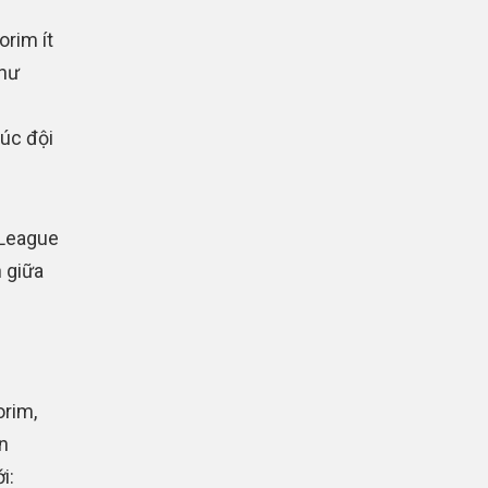
orim ít
như
rúc đội
 League
 giữa
orim,
n
i: