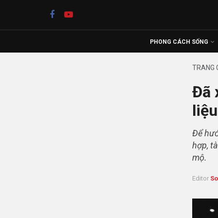
PHONG CÁCH SỐNG
TRANG 
Đã 
liệ
Để hướ
hợp, t
mộ.
Editor
So