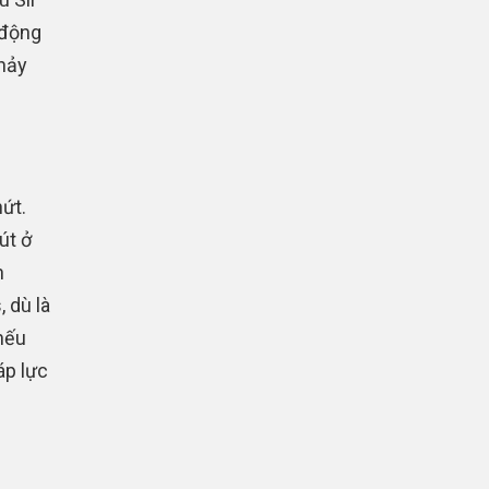
 động
chảy
ứt.
út ở
n
 dù là
nếu
áp lực