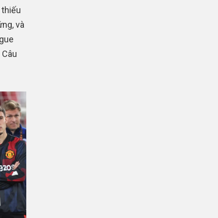
 thiếu
ứng, và
ague
. Câu