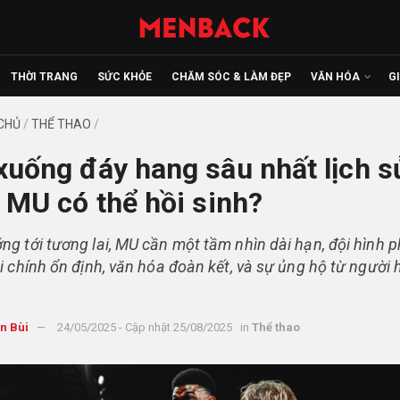
THỜI TRANG
SỨC KHỎE
CHĂM SÓC & LÀM ĐẸP
VĂN HÓA
G
CHỦ
/
THỂ THAO
/
xuống đáy hang sâu nhất lịch s
u MU có thể hồi sinh?
ng tới tương lai, MU cần một tầm nhìn dài hạn, đội hình 
ài chính ổn định, văn hóa đoàn kết, và sự ủng hộ từ người
n Bùi
24/05/2025 - Cập nhật 25/08/2025
in
Thể thao