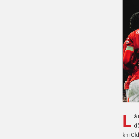
L
à
đã
khi Ol