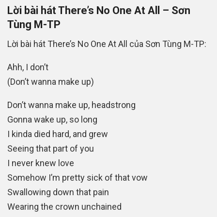
Lời bài hát There’s No One At All – Sơn
Tùng M-TP
Lời bài hát There’s No One At All của Sơn Tùng M-TP:
Ahh, I don’t
(Don’t wanna make up)
Don’t wanna make up, headstrong
Gonna wake up, so long
I kinda died hard, and grew
Seeing that part of you
I never knew love
Somehow I’m pretty sick of that vow
Swallowing down that pain
Wearing the crown unchained