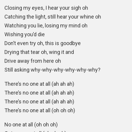
Closing my eyes, I hear your sigh oh
Catching the light, still hear your whine oh
Watching you lie, losing my mind oh
Wishing you’d die
Don’t even try oh, this is goodbye
Drying that tear oh, wing it and
Drive away from here oh
Still asking why-why-why-why-why-why?
There’s no one at all (ah ah ah)
There’s no one at all (ah ah ah)
There’s no one at all (ah ah ah)
There’s no one at all (oh oh oh)
No one at all (oh oh oh)