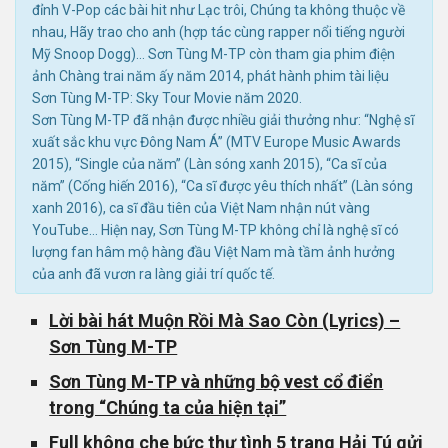
đỉnh V-Pop các bài hit như Lạc trôi, Chúng ta không thuộc về
nhau, Hãy trao cho anh (hợp tác cùng rapper nổi tiếng người
Mỹ Snoop Dogg)… Sơn Tùng M-TP còn tham gia phim điện
ảnh Chàng trai năm ấy năm 2014, phát hành phim tài liệu
Sơn Tùng M-TP: Sky Tour Movie năm 2020.
Sơn Tùng M-TP đã nhận được nhiều giải thưởng như: “Nghệ sĩ
xuất sắc khu vực Đông Nam Á” (MTV Europe Music Awards
2015), “Single của năm” (Làn sóng xanh 2015), “Ca sĩ của
năm” (Cống hiến 2016), “Ca sĩ được yêu thích nhất” (Làn sóng
xanh 2016), ca sĩ đầu tiên của Việt Nam nhận nút vàng
YouTube… Hiện nay, Sơn Tùng M-TP không chỉ là nghệ sĩ có
lượng fan hâm mộ hàng đầu Việt Nam mà tầm ảnh hưởng
của anh đã vươn ra làng giải trí quốc tế.
Lời bài hát Muộn Rồi Mà Sao Còn (Lyrics) –
Sơn Tùng M-TP
Sơn Tùng M-TP và những bộ vest cổ điển
trong “Chúng ta của hiện tại”
Full không che bức thư tình 5 trang Hải Tú gửi