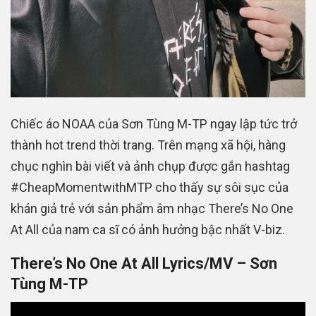
Chiếc áo NOAA của Sơn Tùng M-TP ngay lập tức trở
thành hot trend thời trang. Trên mạng xã hội, hàng
chục nghìn bài viết và ảnh chụp được gắn hashtag
#CheapMomentwithMTP cho thấy sự sôi sục của
khán giả trẻ với sản phẩm âm nhạc There’s No One
At All của nam ca sĩ có ảnh hưởng bậc nhất V-biz.
There’s No One At All Lyrics/MV – Sơn
Tùng M-TP