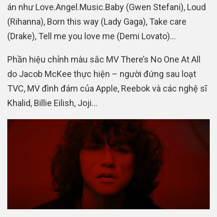
án như Love.Angel.Music.Baby (Gwen Stefani), Loud
(Rihanna), Born this way (Lady Gaga), Take care
(Drake), Tell me you love me (Demi Lovato)…
Phần hiệu chỉnh màu sắc MV There’s No One At All
do Jacob McKee thực hiện – người đứng sau loạt
TVC, MV đình đám của Apple, Reebok và các nghệ sĩ
Khalid, Billie Eilish, Joji…