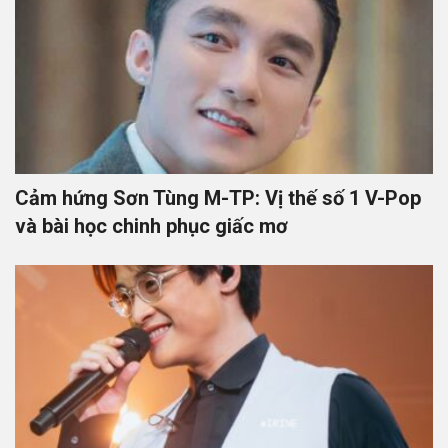
Cảm hứng Sơn Tùng M-TP: Vị thế số 1 V-Pop
và bài học chinh phục giấc mơ