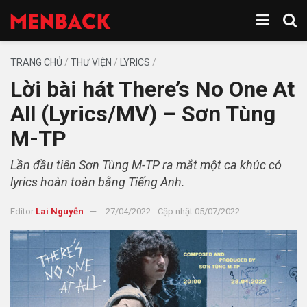
TRANG CHỦ
/
THƯ VIỆN
/
LYRICS
/
Lời bài hát There’s No One At
All (Lyrics/MV) – Sơn Tùng
M-TP
Lần đầu tiên Sơn Tùng M-TP ra mắt một ca khúc có
lyrics hoàn toàn bằng Tiếng Anh.
Editor
Lai Nguyễn
27/04/2022 - Cập nhật 05/07/2022