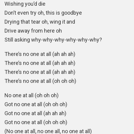
Wishing you’d die
Don’t even try oh, this is goodbye
Drying that tear oh, wing it and
Drive away from here oh
Still asking why-why-why-why-why-why?
There’s no one at all (ah ah ah)
There’s no one at all (ah ah ah)
There’s no one at all (ah ah ah)
There’s no one at all (oh oh oh)
No one at all (oh oh oh)
Got no one at all (oh oh oh)
Got no one at all (ah ah ah)
Got no one at all (oh oh oh)
(No one at all, no one all, no one at all)