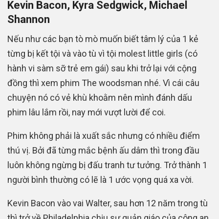
Kevin Bacon, Kyra Sedgwick, Michael
Shannon
Nếu như các bạn tò mò muốn biết tâm lý của 1 kẻ
từng bị kết tội và vào tù vì tội molest little girls (có
hành vi sàm sỡ trẻ em gái) sau khi trở lại với cộng
đồng thì xem phim The woodsman nhé. Vì cái câu
chuyện nó có vẻ khù khoằm nên mình đánh dấu
phim lâu lắm rồi, nay mới vượt lười để coi.
Phim không phải là xuất sắc nhưng có nhiều điểm
thú vị. Bởi đã từng mắc bệnh ấu dâm thì trong đầu
luôn không ngừng bị đấu tranh tư tưởng. Trở thành 1
người bình thường có lẽ là 1 ước vọng quá xa vời.
Kevin Bacon vào vai Walter, sau hơn 12 năm trong tù
thì trở về Philadelphia chịu sự quản giáo của công an