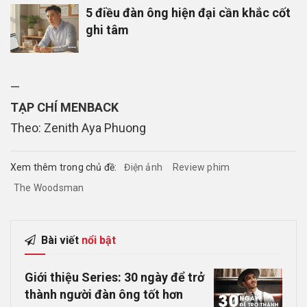
5 điều đàn ông hiện đại cần khắc cốt
ghi tâm
—
TẠP CHÍ MENBACK
Theo: Zenith Aya Phuong
Xem thêm trong chủ đề:
Điện ảnh
Review phim
The Woodsman
Bài viết
nổi bật
Giới thiệu Series: 30 ngày để trở
thành người đàn ông tốt hơn