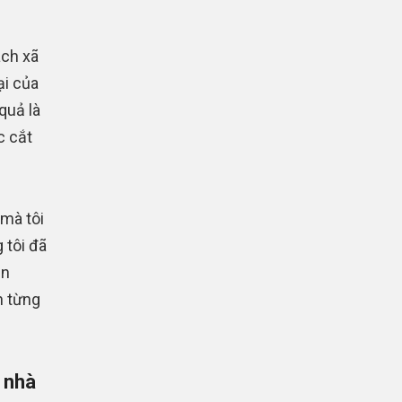
ách xã
ại của
quả là
c cắt
 mà tôi
 tôi đã
ên
n từng
 nhà