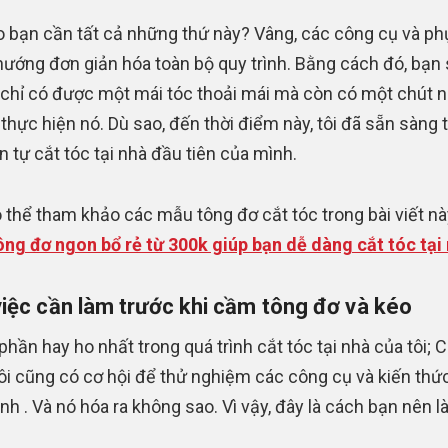
o bạn cần tất cả những thứ này? Vâng, các công cụ và ph
hướng đơn giản hóa toàn bộ quy trình. Bằng cách đó, bạn
chỉ có được một mái tóc thoải mái mà còn có một chút 
i thực hiện nó. Dù sao, đến thời điểm này, tôi đã sẵn sàng 
n tự cắt tóc tại nhà đầu tiên của mình.
 thể tham khảo các mẫu tông đơ cắt tóc trong bài viết nà
ng đơ ngon bổ rẻ từ 300k giúp bạn dễ dàng cắt tóc tại
iệc cần làm trước khi cầm tông đơ và kéo
phần hay ho nhất trong quá trình cắt tóc tại nhà của tôi; C
ôi cũng có cơ hội để thử nghiệm các công cụ và kiến thứ
nh . Và nó hóa ra không sao. Vì vậy, đây là cách bạn nên l