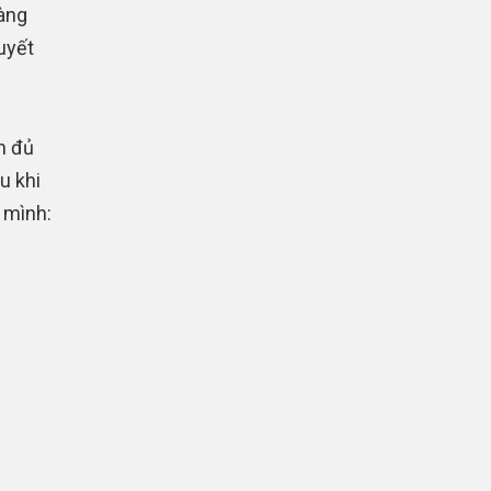
hàng
uyết
n đủ
u khi
 mình: