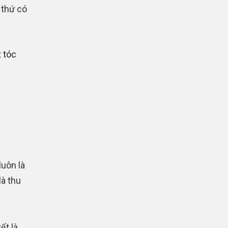
 thứ có
 tóc
luôn là
là thu
ết là