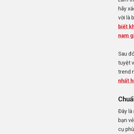
hãy xá
vời là
biết k
nam gi
Sau đó
tuyệt 
trend 
nhất h
Chuẩn
Đây là
bạn vẻ
cụ phù