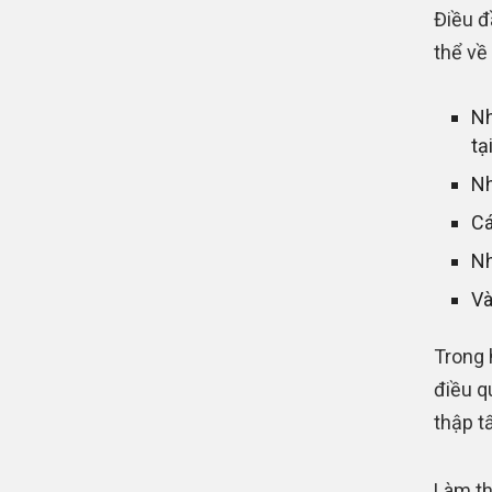
Điều đ
thể về
Nh
tạ
Nh
Cá
Nh
Và
Trong 
điều qu
thập t
Làm th