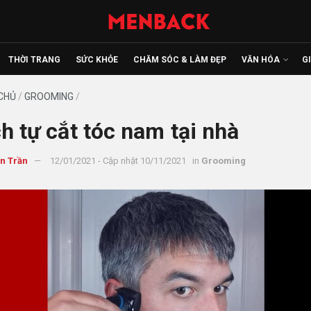
THỜI TRANG
SỨC KHỎE
CHĂM SÓC & LÀM ĐẸP
VĂN HÓA
G
CHỦ
/
GROOMING
/
h tự cắt tóc nam tại nhà
n Trần
12/01/2021 - Cập nhật 10/11/2021
in
Grooming