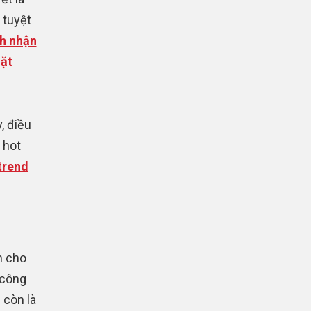
 tuyệt
h nhận
mặt
, điều
 hot
trend
n cho
 công
 còn là