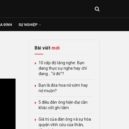
IA ĐÌNH
SỰ NGHIỆP
Bài viết
mới
10 cấp độ lắng nghe: Bạn
đang thực sự nghe hay chỉ
đang… “ở đó”?
Bạn là đóa hoa nở sớm hay
nở muộn?
5 điều đàn ông hiện đại cần
khắc cốt ghi tâm
Giá trị của đàn ông và sự hòa
quyện vĩnh cửu của thân,