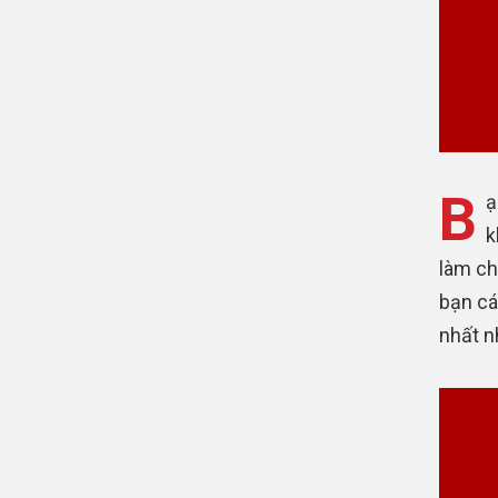
B
ạ
k
làm ch
bạn cá
nhất n