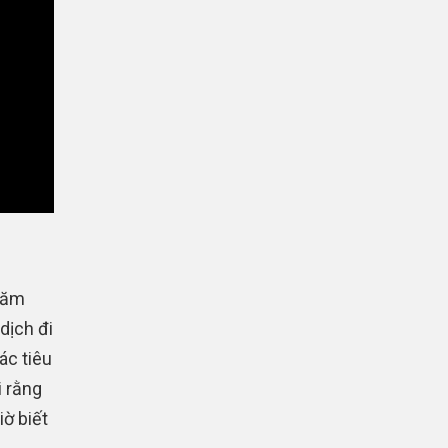
năm
dịch đi
ác tiêu
i rằng
iờ biết