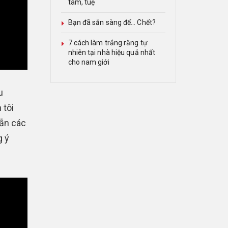
tâm, tuệ
Bạn đã sẵn sàng để… Chết?
7 cách làm trắng răng tự
nhiên tại nhà hiệu quả nhất
cho nam giới
u
 tôi
dẫn các
g ý