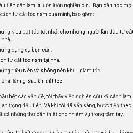
ầu tiên cần làm là luôn luôn nghiên cứu. Bạn cần học mọi
 cách tự cắt tóc nam của mình, bao gồm:
ững kiểu cắt tóc tốt nhất cho những người lần đầu tự cắt
i nhà.
ững dụng cụ bạn cần.
ch tự cắt tóc nam tại nhà.
ững điều Nên và Không nên khi Tự làm tóc.
 phải làm gì sau khi cắt tóc.
hầu hết các vấn đề, tôi thấy việc nghiên cứu kỹ cách làm 
an trọng đầu tiên. Và khi tôi đã sẵn sàng, bước tiếp theo 
ất cả những thứ cần thiết cho nhiệm vụ trong tầm tay.
ế nào để biết được đâu là kiểu tóc phù hợp với bạn, bí quy