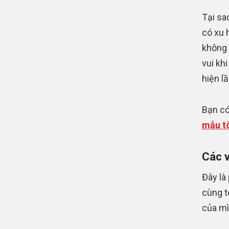
Tại sa
có xu 
không 
vui kh
hiện lầ
Bạn có
mẫu tô
Các v
Đây là 
cùng t
của mì