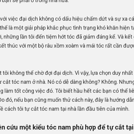
o bạn sẽ phải ở trong nhà nữa.
, với việc đại dịch không có dấu hiệu chấm dứt và sự xa c
 thể là một giải pháp khắc phục tình trạng khó khăn hiện t
ới, những lần tôi đến tiệm hớt tóc đã giảm đáng kể. Và kết 
 kết thúc với một bộ râu xồm xoàm và mái tóc rất cần đượ
t tôi không thể chờ đợi đại dịch. Vì vậy, lựa chọn duy nhất
tự cắt tóc nam ở nhà. Nó có dễ dàng không? Không. Nhưng
g làm tốt công việc đó. Tôi biết hầu hết các bạn có thể li
Do đó, nếu bạn cũng muốn thử cách này, đây là hướng dẫ
ề cách tôi tự cắt tóc nam tại nhà lần đầu tiên của mình.
n cứu một kiểu tóc nam phù hợp để tự cắt tại