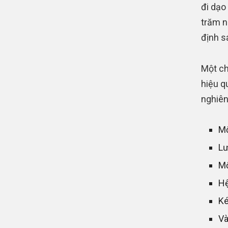
đi dạo
trăm n
định s
Một ch
hiệu q
nghiên
Mộ
Lư
Mộ
Hệ
Ké
Và