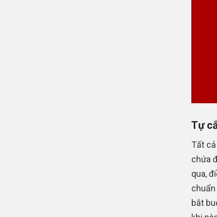
Tự cắ
Tất cả
chứa đ
qua, đ
chuẩn 
bắt bu