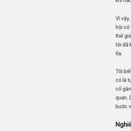
khi nà
Vì vậy
hội có
thế gi
tôi đã
tỉa.
Tôi biế
có là 
cố gắn
quan. 
bước v
Nghiê