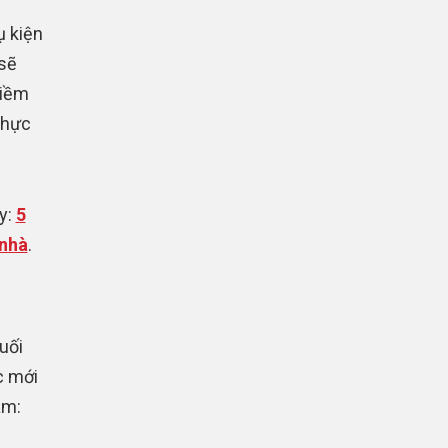
ụ kiện
 sẽ
niềm
thực
y:
5
 nhà
.
uối
c mới
àm: