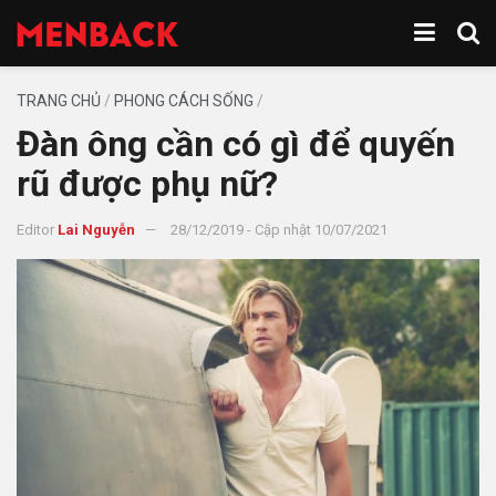
TRANG CHỦ
/
PHONG CÁCH SỐNG
/
Đàn ông cần có gì để quyến
rũ được phụ nữ?
Editor
Lai Nguyễn
28/12/2019 - Cập nhật 10/07/2021