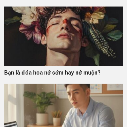
Bạn là đóa hoa nở sớm hay nở muộn?