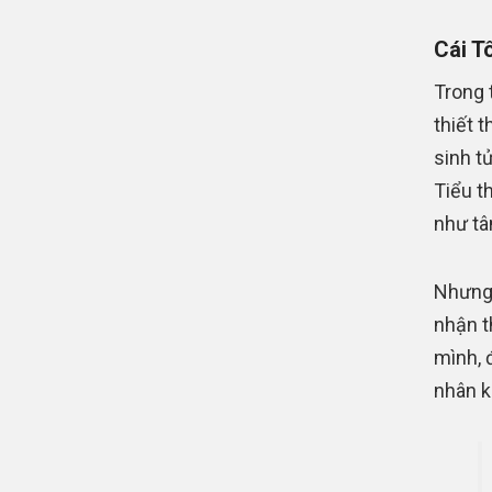
Cái T
Trong t
thiết 
sinh t
Tiểu t
như tâ
Nhưng
nhận t
mình, 
nhân k