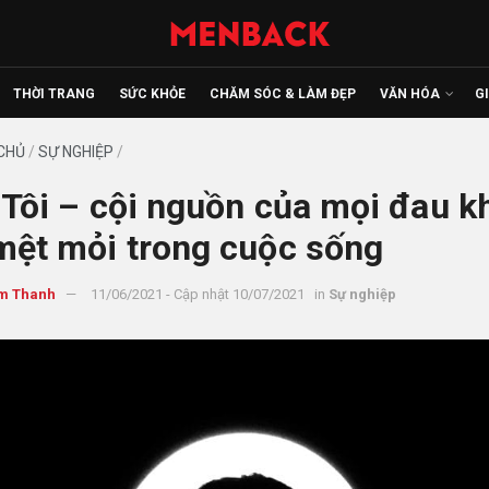
THỜI TRANG
SỨC KHỎE
CHĂM SÓC & LÀM ĐẸP
VĂN HÓA
G
CHỦ
/
SỰ NGHIỆP
/
 Tôi – cội nguồn của mọi đau k
mệt mỏi trong cuộc sống
m Thanh
11/06/2021 - Cập nhật 10/07/2021
in
Sự nghiệp