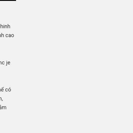
chinh
nh cao
nc je
hể có
h,
cảm