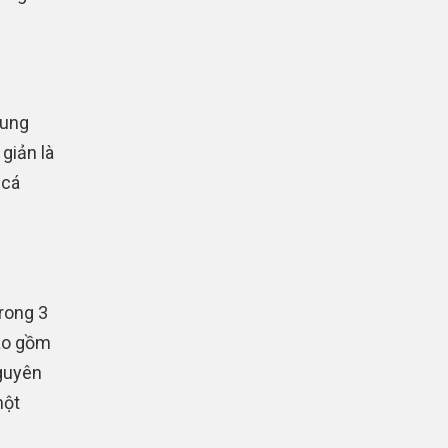
rung
giản là
 cá
rong 3
bao gồm
nguyên
một