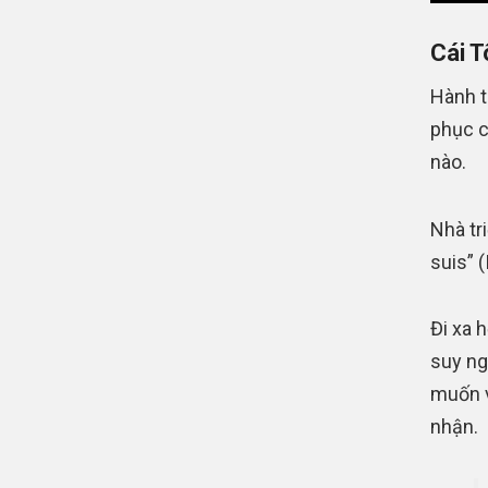
Cái T
Hành t
phục c
nào.
Nhà tr
suis” (
Đi xa 
suy ng
muốn v
nhận.