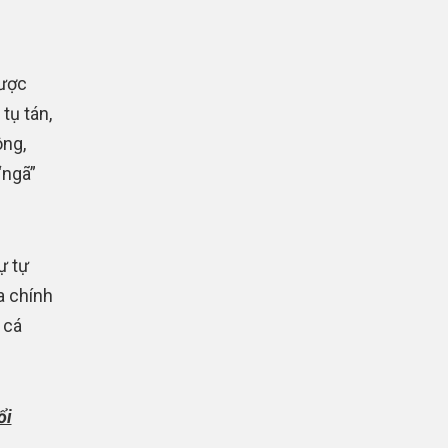
được
tụ tán,
ông,
“ngã”
sự tự
a chính
 cá
ổi