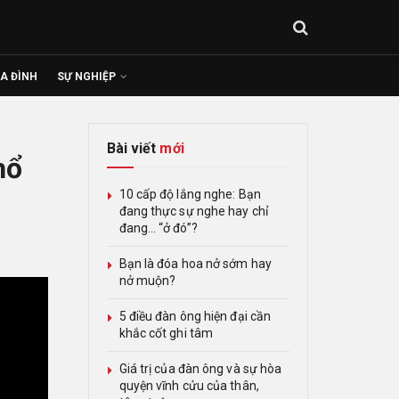
IA ĐÌNH
SỰ NGHIỆP
Bài viết
mới
hổ
10 cấp độ lắng nghe: Bạn
đang thực sự nghe hay chỉ
đang… “ở đó”?
Bạn là đóa hoa nở sớm hay
nở muộn?
5 điều đàn ông hiện đại cần
khắc cốt ghi tâm
Giá trị của đàn ông và sự hòa
quyện vĩnh cửu của thân,