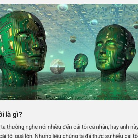
ôi là gì?
ta thường nghe nói nhiều đến cái tôi cá nhân, hay anh này
cái tôi quá lớn. Nhưng liệu chúng ta đã thực sự hiểu cái tô