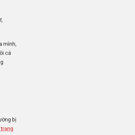
t,
a mình,
ôi cá
ng
ường bị
 trạng