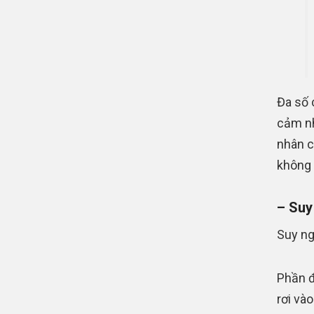
Đa số 
cảm nh
nhân c
không 
– Suy
Suy ng
Phần đ
rơi và