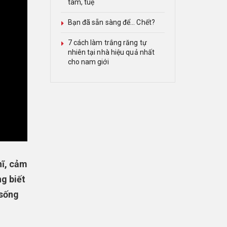
tâm, tuệ
Bạn đã sẵn sàng để… Chết?
7 cách làm trắng răng tự
nhiên tại nhà hiệu quả nhất
cho nam giới
hĩ, cảm
g biết
 sống