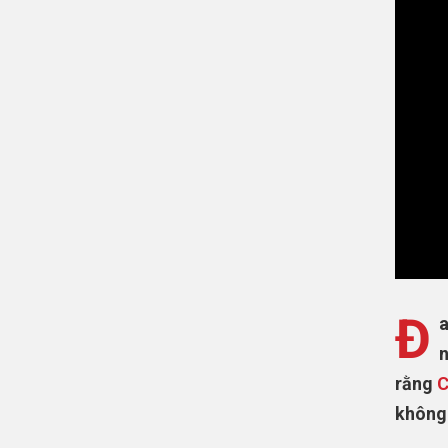
Đ
a
n
rằng
C
không 