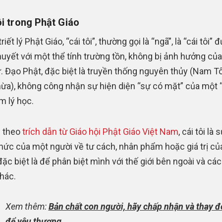
ôi trong Phật Giáo
riết lý Phật Giáo, “cái tôi”, thường gọi là “ngã”, là “cái tôi” 
thuyết với một thể tính trường tồn, không bị ảnh hưởng của 
ử. Đạo Phật, đặc biệt là truyền thống nguyên thủy (Nam T
hừa), không công nhận sự hiện diện “sự có mặt” của một 
m lý học.
 theo
trích dẫn từ Giáo hội Phật Giáo Việt Nam
, cái tôi là 
hức của một người về tư cách, nhân phẩm hoặc giá trị củ
đặc biệt là để phân biệt mình với thế giới bên ngoài và các
hác.
Xem thêm:
Bản chất con người, hãy chấp nhận và thay đ
để yêu thương