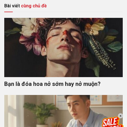
Bài viết
cùng chủ đề
Bạn là đóa hoa nở sớm hay nở muộn?
×