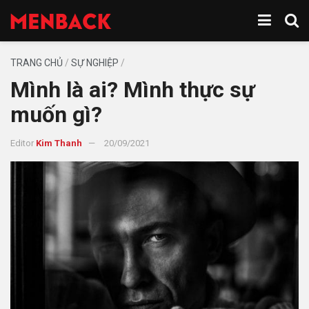
TRANG CHỦ
/
SỰ NGHIỆP
/
Mình là ai? Mình thực sự
muốn gì?
Editor
Kim Thanh
20/09/2021