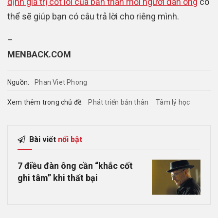
định giá trị cốt lõi của bản thân mỗi người đàn ông
có
thể sẽ giúp bạn có câu trả lời cho riêng mình.
–
MENBACK.COM
Nguồn:
Phan Viet Phong
Xem thêm trong chủ đề:
Phát triển bản thân
Tâm lý học
Bài viết
nổi bật
7 điều đàn ông cần “khắc cốt
ghi tâm” khi thất bại