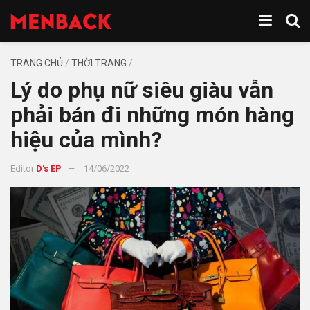
TRANG CHỦ
/
THỜI TRANG
/
Lý do phụ nữ siêu giàu vẫn
phải bán đi những món hàng
hiệu của mình?
Editor
D's EP
14/06/2022