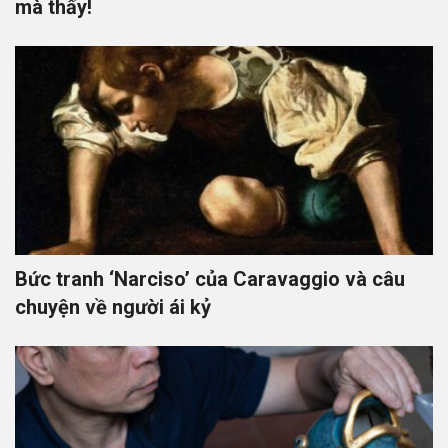
mà thấy!
Bức tranh ‘Narciso’ của Caravaggio và câu
chuyện về người ái kỷ