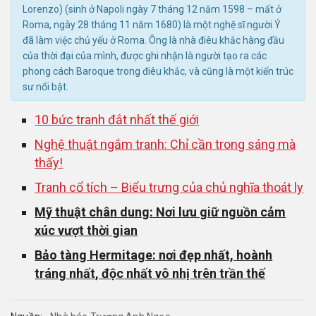
Lorenzo) (sinh ở Napoli ngày 7 tháng 12 năm 1598 – mất ở
Roma, ngày 28 tháng 11 năm 1680) là một nghệ sĩ người Ý
đã làm việc chủ yếu ở Roma. Ông là nhà điêu khắc hàng đầu
của thời đại của mình, được ghi nhận là người tạo ra các
phong cách Baroque trong điêu khắc, và cũng là một kiến ​​trúc
sư nổi bật.
10 bức tranh đắt nhất thế giới
Nghệ thuật ngắm tranh: Chỉ cần trong sáng mà
thấy!
Tranh cổ tích – Biểu trưng của chủ nghĩa thoát ly
Mỹ thuật chân dung: Nơi lưu giữ nguồn cảm
xúc vượt thời gian
Bảo tàng Hermitage: nơi đẹp nhất, hoành
tráng nhất, độc nhất vô nhị trên trần thế