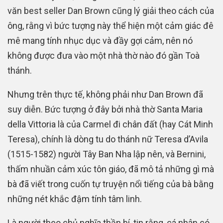
văn best seller Dan Brown cũng lý giải theo cách của
ông, rằng vì bức tượng này thể hiện một cảm giác đê
mê mang tính nhục dục và đầy gợi cảm, nên nó
không được đưa vào một nhà thờ nào đó gần Toà
thánh.
Nhưng trên thực tế, không phải như Dan Brown đã
suy diễn. Bức tượng ở đây bởi nhà thờ Santa Maria
della Vittoria là của Carmel đi chân đất (hay Cát Minh
Teresa), chính là dòng tu do thánh nữ Teresa d’Avila
(1515-1582) người Tây Ban Nha lập nên, và Bernini,
thấm nhuần cảm xúc tôn giáo, đã mô tả những gì mà
bà đã viết trong cuốn tự truyện nổi tiếng của bà bằng
những nét khắc đậm tính tâm linh.
Là người theo chủ nghĩa thần bí, tin rằng, cá nhân có