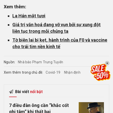
Xem thêm:
La Hán mặt tươi
Giá trị văn hoá đang vỡ vụn bởi sự xung đột
liên tục trong mỗi chúng ta
Tờ biên lai bị kẹt, hành trình của F0 và vaccine
cho trái tim nền kinh tế
Nguồn:
Nhà báo Phạm Trung Tuyến
×
Xem thêm trong chủ đề:
Covid-19
Nhận định
Bài viết
nổi bật
7 điều đàn ông cần “khắc cốt
ghi tâm” khi thất bại