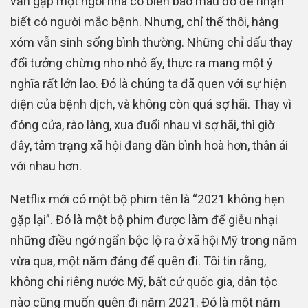
vẫn gặp một ngôi nhà có biển báo màu đỏ để nhận
biết có người mắc bệnh. Nhưng, chỉ thế thôi, hàng
xóm vẫn sinh sống bình thường. Những chỉ dấu thay
đổi tưởng chừng nho nhỏ ấy, thực ra mang một ý
nghĩa rất lớn lao. Đó là chúng ta đã quen với sự hiện
diện của bệnh dịch, và không còn quá sợ hãi. Thay vì
đóng cửa, rào làng, xua đuổi nhau vì sợ hãi, thì giờ
đây, tâm trạng xã hội đang dần bình hoà hơn, thân ái
với nhau hơn.
Netflix mới có một bộ phim tên là “2021 không hẹn
gặp lại”. Đó là một bộ phim được làm để giễu nhại
những điều ngớ ngẩn bộc lộ ra ở xã hội Mỹ trong năm
vừa qua, một năm đáng để quên đi. Tôi tin rằng,
không chỉ riêng nước Mỹ, bất cứ quốc gia, dân tộc
nào cũng muốn quên đi năm 2021. Đó là một năm