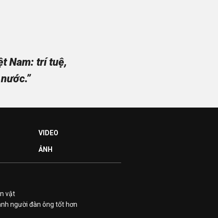
 Nam: trí tuệ,
 nước.”
VIDEO
ẢNH
n vật
ành người đàn ông tốt hơn