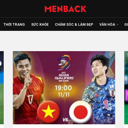
THỜI TRANG
SỨC KHỎE
CHĂM SÓC & LÀM ĐẸP
VĂN HÓA
G