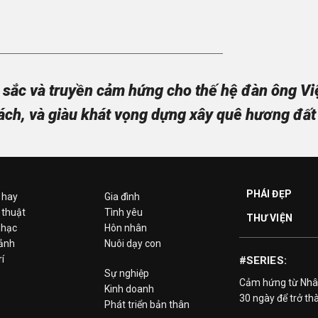
sắc và truyền cảm hứng cho thế hệ đàn ông Việt
ách, và giàu khát vọng dựng xây quê hương đất
PHÁI ĐẸP
 hay
Gia đình
 thuật
Tình yêu
THƯ VIỆN
hạc
Hôn nhân
 ảnh
Nuôi dạy con
rí
#SERIES:
Sự nghiệp
Cảm hứng từ Nhâ
Kinh doanh
30 ngày để trở th
Phát triển bản thân