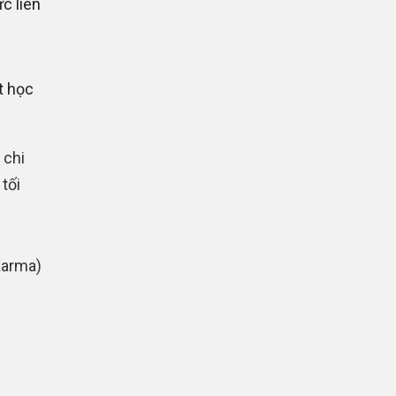
c liên
t học
 chi
tối
Karma)