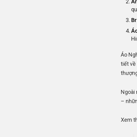
A
qu
B
Áo
Hi
Áo Ngh
tiết v
thượng
Ngoài 
– nhữn
Xem t