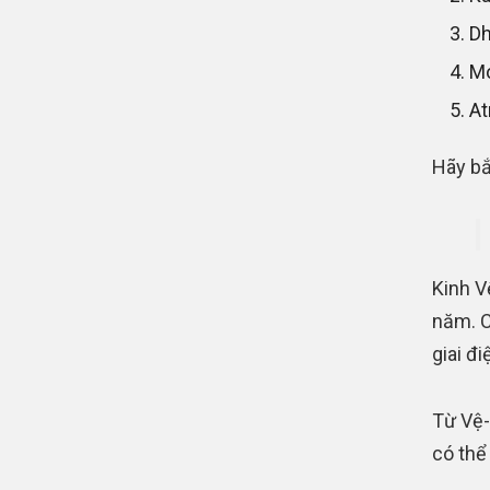
Dh
Mo
At
Hãy bắ
Kinh V
năm. C
giai đ
Từ Vệ-đ
có thể