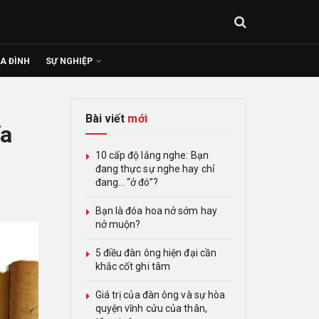
IA ĐÌNH
SỰ NGHIỆP
Bài viết
mới
ĩa
10 cấp độ lắng nghe: Bạn
đang thực sự nghe hay chỉ
đang… “ở đó”?
Bạn là đóa hoa nở sớm hay
nở muộn?
5 điều đàn ông hiện đại cần
khắc cốt ghi tâm
Giá trị của đàn ông và sự hòa
quyện vĩnh cửu của thân,