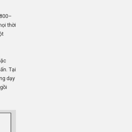
 800–
ọi thời
ột
oặc
ấn. Tại
ảng dạy
ngồi