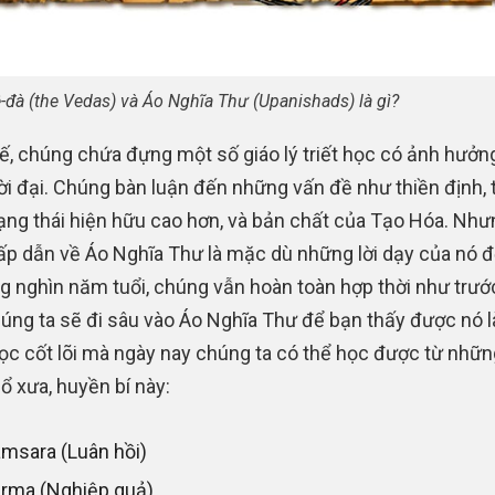
-đà (the Vedas) và Áo Nghĩa Thư (Upanishads) là gì?
ế, chúng chứa đựng một số giáo lý triết học có ảnh hưởn
ời đại. Chúng bàn luận đến những vấn đề như thiền định, t
rạng thái hiện hữu cao hơn, và bản chất của Tạo Hóa. Như
ấp dẫn về Áo Nghĩa Thư là mặc dù những lời dạy của nó 
g nghìn năm tuổi, chúng vẫn hoàn toàn hợp thời như trước
húng ta sẽ đi sâu vào Áo Nghĩa Thư để bạn thấy được nó là
học cốt lõi mà ngày nay chúng ta có thể học được từ nhữn
ổ xưa, huyền bí này:
msara (Luân hồi)
rma (Nghiệp quả)