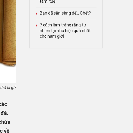
tâm, tuệ
Bạn đã sẵn sàng để… Chết?
7 cách làm trắng răng tự
nhiên tại nhà hiệu quả nhất
cho nam giới
s) là gì?
các
-đà.
chứa
c về