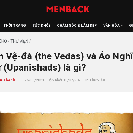
THỜI TRANG
SỨC KHỎE
CHĂM SÓC & LÀM ĐẸP
VĂN HÓA
G
CHỦ
/
THƯ VIỆN
/
h Vệ-đà (the Vedas) và Áo Ngh
 (Upanishads) là gì?
m Thanh
26/05/2021 - Cập nhật 10/07/2021
in
Thư viện