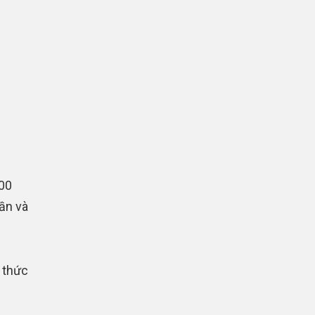
500
ần và
i thức