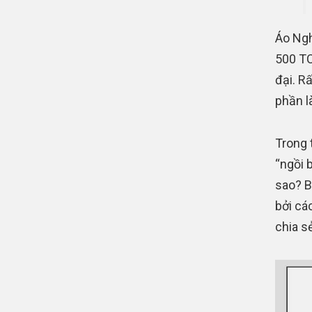
Áo Ngh
500 TC
đại. R
phần l
Trong 
“ngồi 
sao? B
bởi cá
chia sẻ