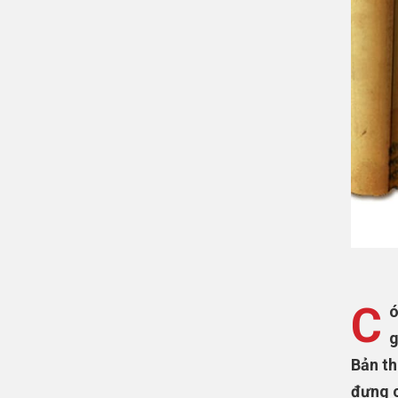
C
ó
g
Bản th
đựng c