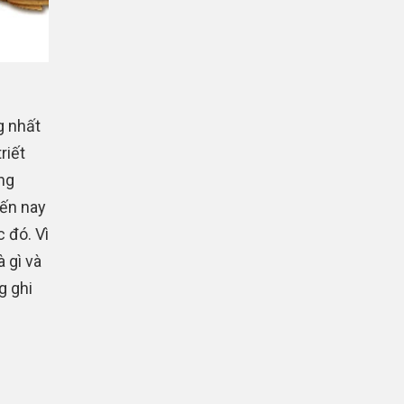
g nhất
riết
ng
đến nay
 đó. Vì
 gì và
g ghi