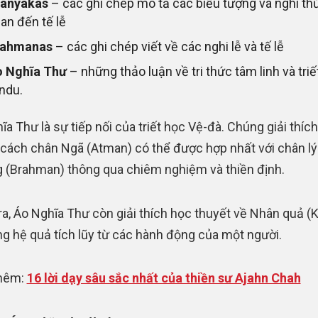
ranyakas
– các ghi chép mô tả các biểu tượng và nghi thứ
an đến tế lễ
rahmanas
– các ghi chép viết về các nghi lễ và tế lễ
 Nghĩa Thư
– những thảo luận về tri thức tâm linh và triế
ndu.
ĩa Thư là sự tiếp nối của triết học Vệ-đà. Chúng giải thích
ề cách chân Ngã (Atman) có thể được hợp nhất với chân lý 
 (Brahman) thông qua chiêm nghiệm và thiền định.
ra, Áo Nghĩa Thư còn giải thích học thuyết về Nhân quả (
g hệ quả tích lũy từ các hành động của một người.
hêm:
16 lời dạy sâu sắc nhất của thiền sư Ajahn Chah