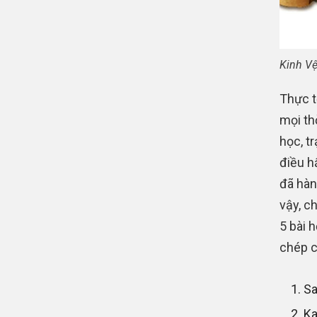
Kinh Vệ
Thực t
mọi th
học, t
điều h
đã hàn
vậy, c
5 bài 
chép c
Sa
Ka